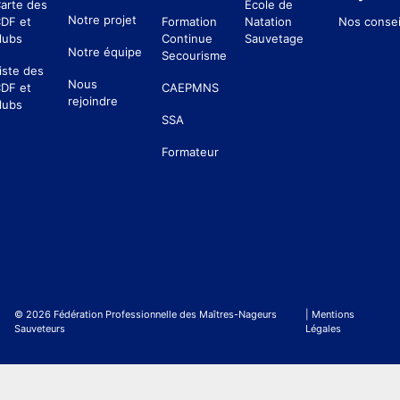
arte des
École de
Notre projet
DF et
Formation
Natation
Nos consei
lubs
Continue
Sauvetage
Notre équipe
Secourisme
iste des
Nous
DF et
CAEPMNS
rejoindre
lubs
SSA
Formateur
© 2026 Fédération Professionnelle des Maîtres-Nageurs
| Mentions
Sauveteurs
Légales