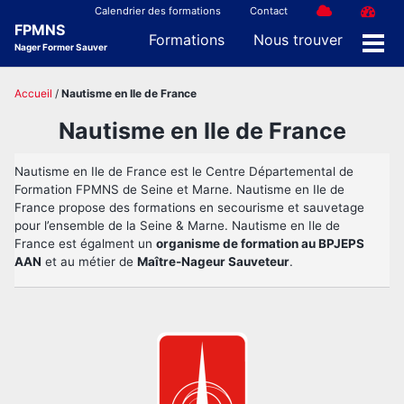
Skip
Skip
Skip
Calendrier des formations
Contact
FPMNS
to
to
to
Formations
Nous trouver
Nager Former Sauver
Men
primary
content
footer
navigation
Accueil
/
Nautisme en Ile de France
Nautisme en Ile de France
Nautisme en Ile de France est le Centre Départemental de
Formation FPMNS de Seine et Marne. Nautisme en Ile de
France propose des formations en secourisme et sauvetage
pour l’ensemble de la Seine & Marne. Nautisme en Ile de
France est égalment un
organisme de formation au BPJEPS
AAN
et au métier de
Maître-Nageur Sauveteur
.