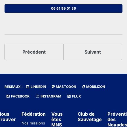
06 61 99 01 36
Précédent
Suivant
RÉSEAUX :
LINKEDIN
MASTODON
MOBILIZON
FACEBOOK
INSTAGRAM
FLUX
Nous
Fédération
Vous
Club de
Prévent
Trouver
êtes
Sauvetage
des
Nos missions
MNS
Noyade