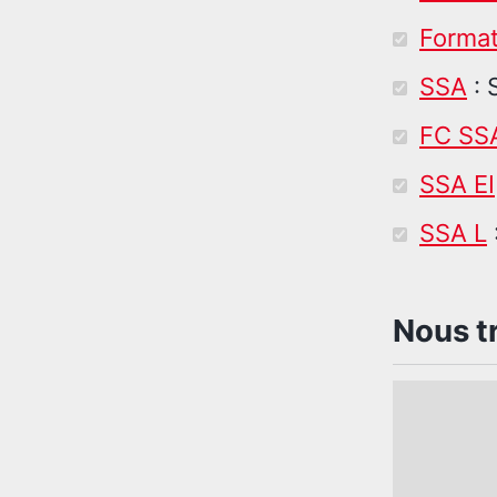
Format
SSA
: 
FC SS
SSA EI
SSA L
Nous t