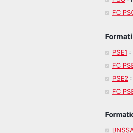
FC PS
Formati
PSE1
:
FC PS
PSE2
:
FC PS
Formatio
BNSS