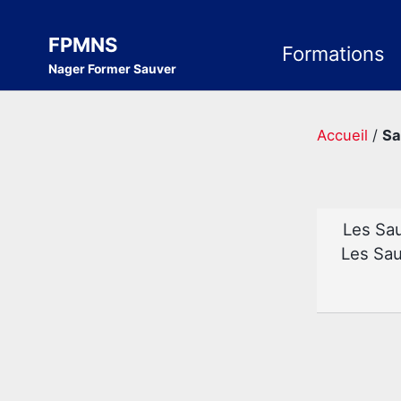
Skip
Skip
Skip
to
to
to
FPMNS
Formations
Nager Former Sauver
primary
content
footer
navigation
Accueil
/
Sa
Les Sau
Les Sau