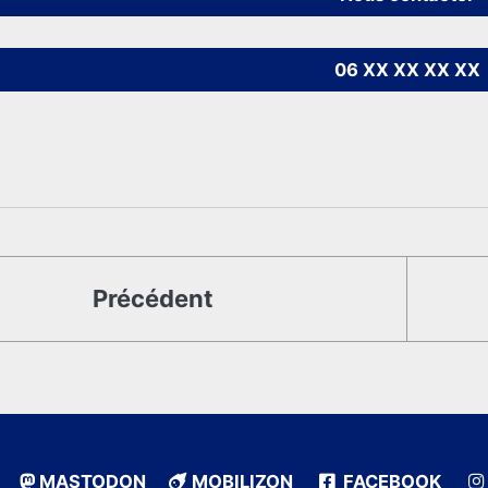
06 XX XX XX XX
Précédent
MASTODON
MOBILIZON
FACEBOOK