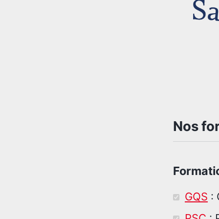
Nos fo
Formatio
GQS
: 
PSC
: 