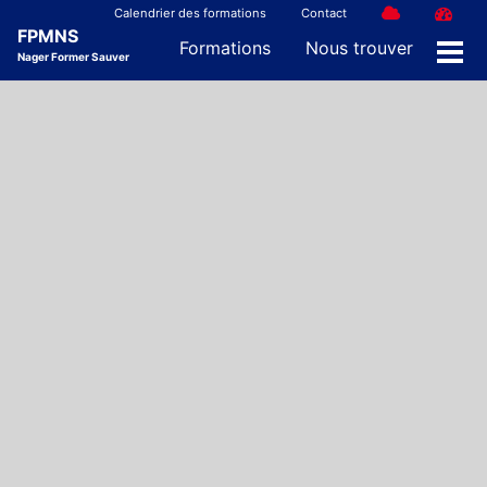
Skip
Skip
Skip
Calendrier des formations
Contact
FPMNS
to
to
to
Formations
Nous trouver
Nager Former Sauver
Men
primary
content
footer
navigation