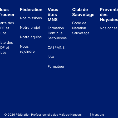
Nous
Fédération
Vous
Club de
Prévent
Trouver
êtes
Sauvetage
des
Nos missions
MNS
Noyade
arte des
École de
Notre projet
DF et
Formation
Natation
Nos consei
lubs
Continue
Sauvetage
Notre équipe
Secourisme
iste des
Nous
DF et
CAEPMNS
rejoindre
lubs
SSA
Formateur
© 2026 Fédération Professionnelle des Maîtres-Nageurs
| Mentions