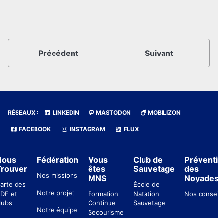
Précédent
Suivant
RÉSEAUX :
LINKEDIN
MASTODON
MOBILIZON
FACEBOOK
INSTAGRAM
FLUX
Nous
Fédération
Vous
Club de
Prévent
Trouver
êtes
Sauvetage
des
Nos missions
MNS
Noyade
arte des
École de
Notre projet
DF et
Formation
Natation
Nos consei
lubs
Continue
Sauvetage
Notre équipe
Secourisme