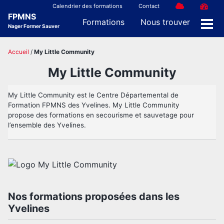
Skip
Skip
Skip
Calendrier des formations
Contact
FPMNS
to
to
to
Formations
Nous trouver
Nager Former Sauver
Men
primary
content
footer
navigation
Accueil
/
My Little Community
My Little Community
My Little Community est le Centre Départemental de
Formation FPMNS des Yvelines. My Little Community
propose des formations en secourisme et sauvetage pour
l’ensemble des Yvelines.
Nos formations proposées dans les
Yvelines