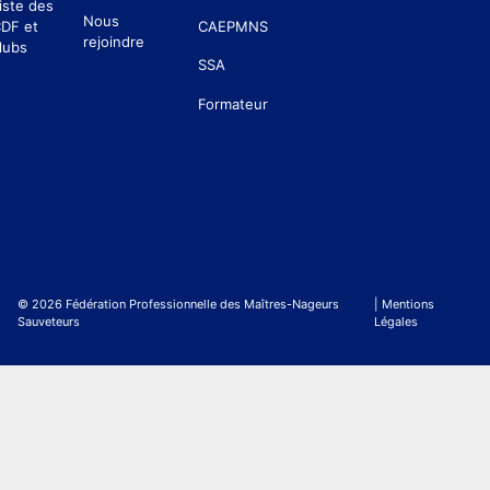
iste des
Nous
DF et
CAEPMNS
rejoindre
lubs
SSA
Formateur
© 2026 Fédération Professionnelle des Maîtres-Nageurs
| Mentions
Sauveteurs
Légales