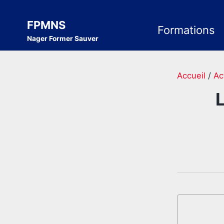
Skip
Skip
Skip
to
to
to
FPMNS
Formations
Nager Former Sauver
primary
content
footer
navigation
Accueil
/
Ac
L