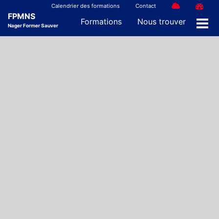
Skip
Skip
Skip
Calendrier des formations
Contact
FPMNS
to
to
to
Formations
Nous trouver
Nager Former Sauver
Men
primary
content
footer
navigation