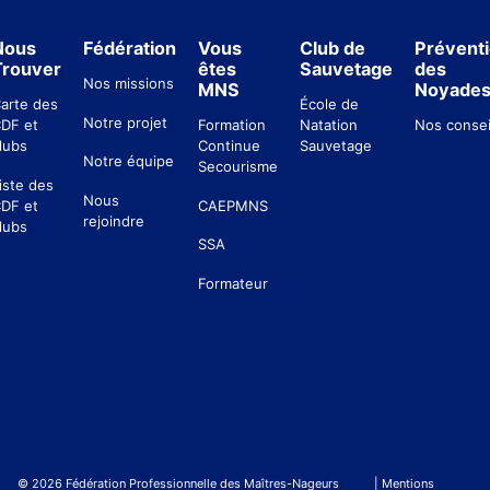
Nous
Fédération
Vous
Club de
Prévent
Trouver
êtes
Sauvetage
des
Nos missions
MNS
Noyade
arte des
École de
Notre projet
DF et
Formation
Natation
Nos consei
lubs
Continue
Sauvetage
Notre équipe
Secourisme
iste des
Nous
DF et
CAEPMNS
rejoindre
lubs
SSA
Formateur
© 2026 Fédération Professionnelle des Maîtres-Nageurs
| Mentions