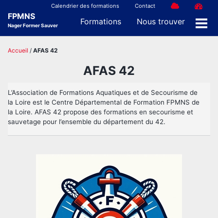
Skip
Skip
Skip
Calendrier des formations
Contact
FPMNS
to
to
to
Formations
Nous trouver
Nager Former Sauver
Men
primary
content
footer
navigation
Accueil
/
AFAS 42
AFAS 42
L’Association de Formations Aquatiques et de Secourisme de
la Loire est le Centre Départemental de Formation FPMNS de
la Loire. AFAS 42 propose des formations en secourisme et
sauvetage pour l’ensemble du département du 42.