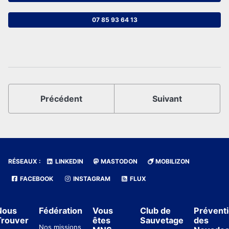
07 85 93 64 13
Précédent
Suivant
RÉSEAUX :
LINKEDIN
MASTODON
MOBILIZON
FACEBOOK
INSTAGRAM
FLUX
Nous
Fédération
Vous
Club de
Prévent
Trouver
êtes
Sauvetage
des
Nos missions