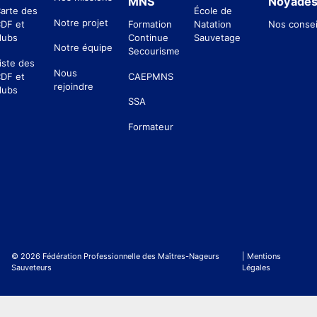
MNS
Noyade
arte des
École de
Notre projet
DF et
Formation
Natation
Nos consei
lubs
Continue
Sauvetage
Notre équipe
Secourisme
iste des
Nous
DF et
CAEPMNS
rejoindre
lubs
SSA
Formateur
© 2026 Fédération Professionnelle des Maîtres-Nageurs
| Mentions
Sauveteurs
Légales