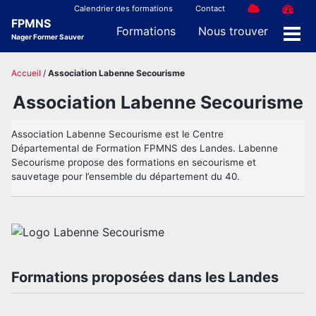
Skip
Skip
Skip
Calendrier des formations
Contact
FPMNS
to
to
to
Formations
Nous trouver
Nager Former Sauver
Men
primary
content
footer
navigation
Accueil
/
Association Labenne Secourisme
Association Labenne Secourisme
Association Labenne Secourisme est le Centre
Départemental de Formation FPMNS des Landes. Labenne
Secourisme propose des formations en secourisme et
sauvetage pour l’ensemble du département du 40.
Formations proposées dans les Landes