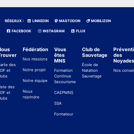
RÉSEAUX :
LINKEDIN
MASTODON
MOBILIZON
FACEBOOK
INSTAGRAM
FLUX
Nous
Fédération
Vous
Club de
Prévent
Trouver
êtes
Sauvetage
des
Nos missions
MNS
Noyade
arte des
École de
Notre projet
DF et
Formation
Natation
Nos consei
lubs
Continue
Sauvetage
Notre équipe
Secourisme
iste des
Nous
DF et
CAEPMNS
rejoindre
lubs
SSA
Formateur