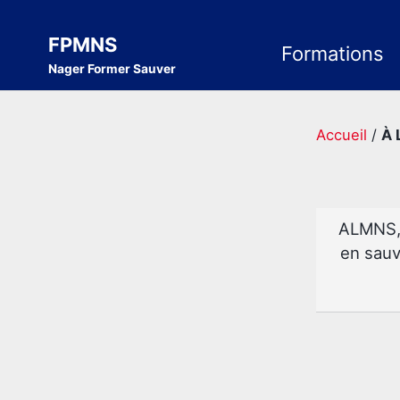
Skip
Skip
Skip
to
to
to
FPMNS
Formations
Nager Former Sauver
primary
content
footer
navigation
Accueil
/
À 
ALMNS, 
en sauv