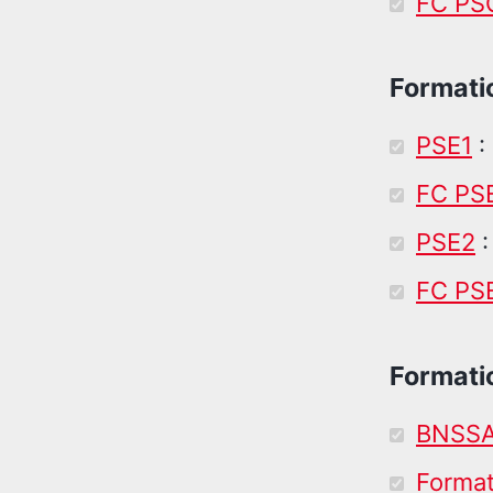
FC PS
Formatio
PSE1
:
FC PS
PSE2
:
FC PS
Formatio
BNSS
Format