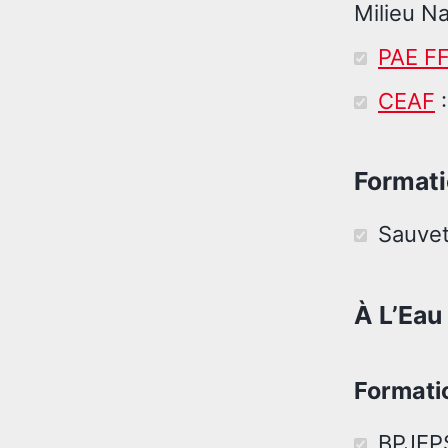
Milieu N
PAE F
CEAF
:
Formati
Sauvet
À L’Eau
Formati
BPJEP