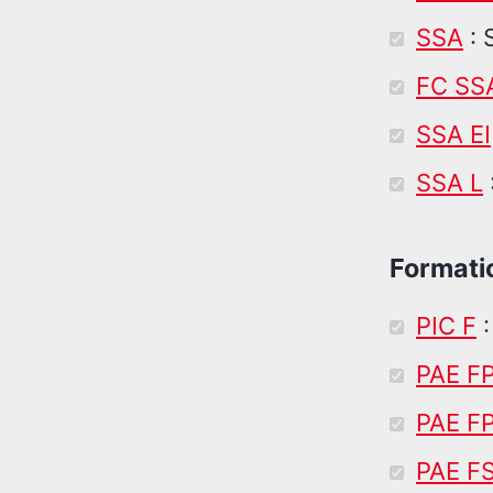
SSA
: 
FC SS
SSA EI
SSA L
Formatio
PIC F
:
PAE F
PAE F
PAE F