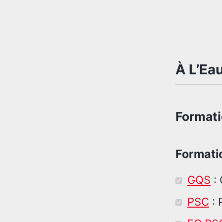
À L’Ea
Formati
Formatio
GQS
: 
PSC
: 