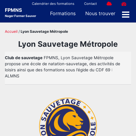
Skip
Skip
Skip
Calendrier des formations
Contact
FPMNS
to
to
to
Formations
Nous trouver
Nager Former Sauver
Men
primary
content
footer
navigation
Accueil
/
Lyon Sauvetage Métropole
Lyon Sauvetage Métropole
Club de sauvetage
FPMNS, Lyon Sauvetage Métropole
propose une école de natation-sauvetage, des activités de
loisirs ainsi que des formations sous l’égide du CDF 69 :
ALMNS