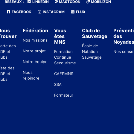
RÉSEAUX :
LINKEDIN
MASTODON
MOBILIZON
FACEBOOK
INSTAGRAM
FLUX
Nous
Fédération
Vous
Club de
Prévent
Trouver
êtes
Sauvetage
des
Nos missions
MNS
Noyade
arte des
École de
Notre projet
DF et
Formation
Natation
Nos consei
lubs
Continue
Sauvetage
Notre équipe
Secourisme
iste des
Nous
DF et
CAEPMNS
rejoindre
lubs
SSA
Formateur