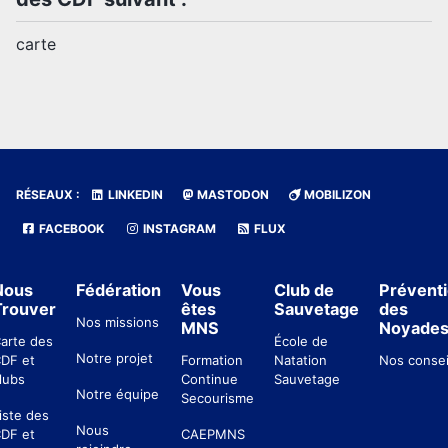
carte
RÉSEAUX :
LINKEDIN
MASTODON
MOBILIZON
FACEBOOK
INSTAGRAM
FLUX
Nous
Fédération
Vous
Club de
Prévent
Trouver
êtes
Sauvetage
des
Nos missions
MNS
Noyade
arte des
École de
Notre projet
DF et
Formation
Natation
Nos consei
lubs
Continue
Sauvetage
Notre équipe
Secourisme
iste des
Nous
DF et
CAEPMNS