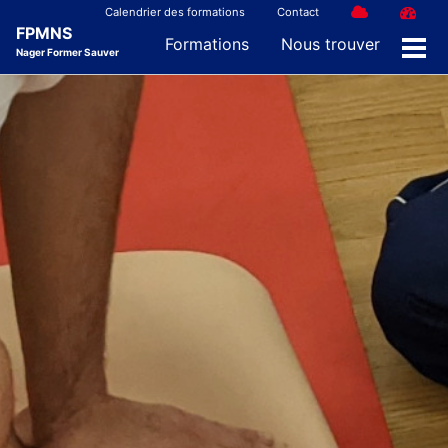
Skip
Skip
Skip
Calendrier des formations
Contact
FPMNS
to
to
to
Formations
Nous trouver
Nager Former Sauver
Men
primary
content
footer
navigation