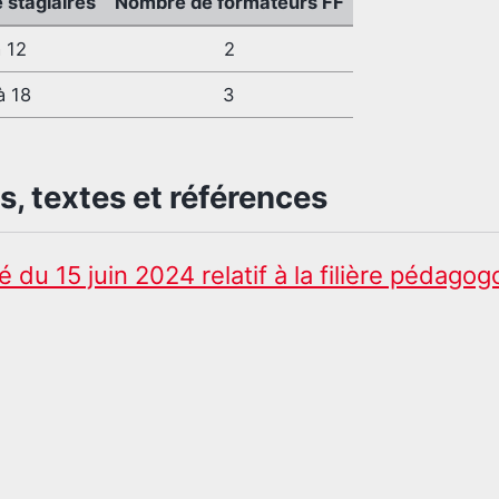
stagiaires
Nombre de formateurs FF
 12
2
à 18
3
, textes et références
é du 15 juin 2024 relatif à la filière pédagog
ns
Consulter notre calendrier de