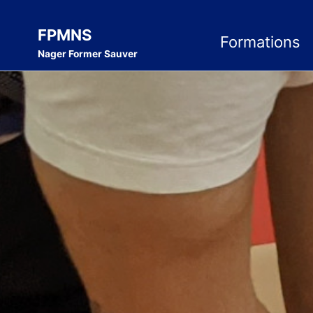
Skip
Skip
Skip
to
to
to
FPMNS
Formations
Nager Former Sauver
primary
content
footer
navigation