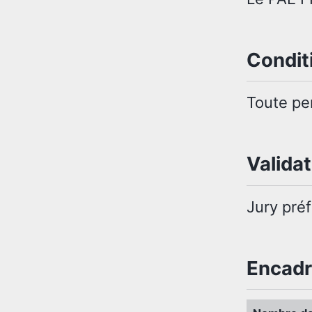
Condit
Toute per
Validat
Jury préf
Encad