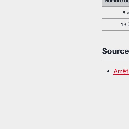
Nombre de 
6 à
13 
Sources
Arrêt
Sessio