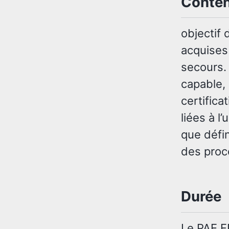
Conte
objectif
acquises
secours. 
capable, 
certifica
liées à l
que défi
des proc
Durée
Le PAE 