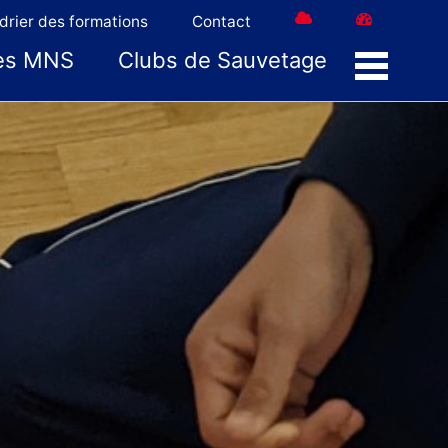
drier des formations
Contact
es MNS
Clubs de Sauvetage
Menu