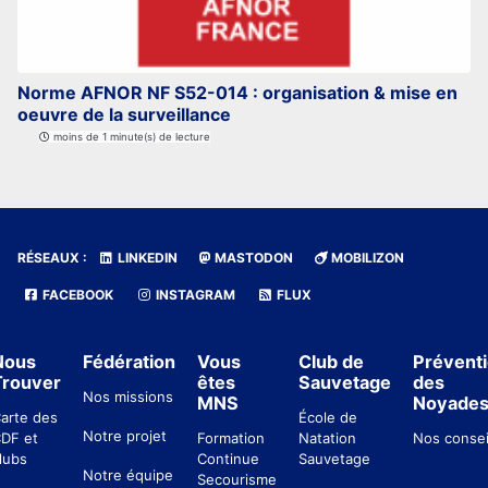
Norme AFNOR NF S52-014 : organisation & mise en
oeuvre de la surveillance
moins de 1 minute(s) de lecture
RÉSEAUX :
LINKEDIN
MASTODON
MOBILIZON
FACEBOOK
INSTAGRAM
FLUX
Nous
Fédération
Vous
Club de
Prévent
Trouver
êtes
Sauvetage
des
Nos missions
MNS
Noyade
arte des
École de
Notre projet
DF et
Formation
Natation
Nos consei
lubs
Continue
Sauvetage
Notre équipe
Secourisme