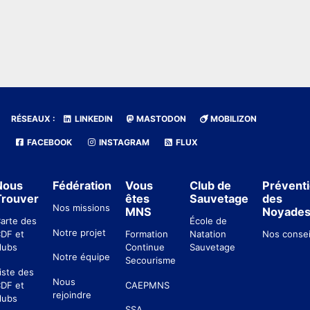
RÉSEAUX :
LINKEDIN
MASTODON
MOBILIZON
FACEBOOK
INSTAGRAM
FLUX
Nous
Fédération
Vous
Club de
Prévent
Trouver
êtes
Sauvetage
des
Nos missions
MNS
Noyade
arte des
École de
Notre projet
DF et
Formation
Natation
Nos consei
lubs
Continue
Sauvetage
Notre équipe
Secourisme
iste des
Nous
DF et
CAEPMNS
rejoindre
lubs
SSA