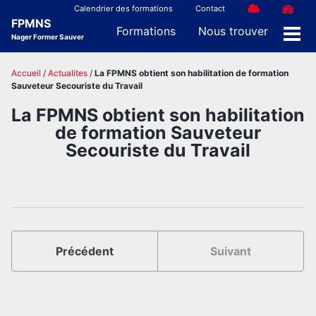
Skip
Skip
Skip
Calendrier des formations
Contact
FPMNS
to
to
to
Formations
Nous trouver
Nager Former Sauver
Men
primary
content
footer
navigation
Accueil
/
Actualites
/
La FPMNS obtient son habilitation de formation
Sauveteur Secouriste du Travail
La FPMNS obtient son habilitation
de formation Sauveteur
Secouriste du Travail
Précédent
Suivant