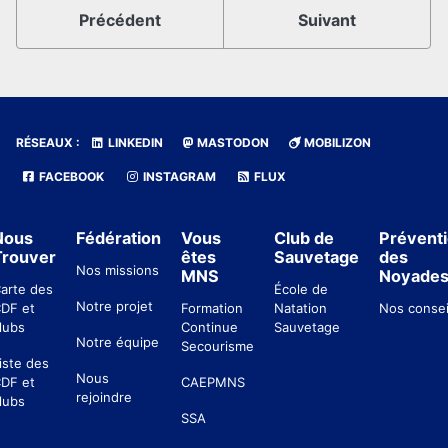
Précédent
Suivant
RÉSEAUX :
LINKEDIN
MASTODON
MOBILIZON
FACEBOOK
INSTAGRAM
FLUX
Nous
Fédération
Vous
Club de
Prévent
Trouver
êtes
Sauvetage
des
Nos missions
MNS
Noyade
arte des
École de
Notre projet
DF et
Formation
Natation
Nos consei
lubs
Continue
Sauvetage
Notre équipe
Secourisme
iste des
Nous
DF et
CAEPMNS
rejoindre
lubs
SSA