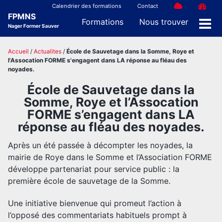
Skip
Skip
Skip
Calendrier des formations
Contact
FPMNS
to
to
to
Formations
Nous trouver
Nager Former Sauver
Men
primary
content
footer
navigation
Accueil
/
Actualites
/
École de Sauvetage dans la Somme, Roye et
l'Assocation FORME s'engagent dans LA réponse au fléau des
noyades.
École de Sauvetage dans la
Somme, Roye et l’Assocation
FORME s’engagent dans LA
réponse au fléau des noyades.
Après un été passée à décompter les noyades, la
mairie de Roye dans le Somme et l’Association FORME
développe partenariat pour service public : la
première école de sauvetage de la Somme.
Une initiative bienvenue qui promeut l’action à
l’opposé des commentariats habituels prompt à